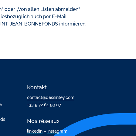
n“ oder „Von allen Listen abmelden“
diesbezüglich auch per E-Mail
AINT-JEAN-BONNEFONDS informieren.
Kontakt
contact@dessintey.com
h
+33 9 72 64 93 07
nds
Nos réseaux
linkedin
–
instagram