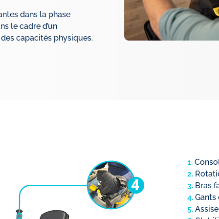
antes dans la phase
ns le cadre d’un
es capacités physiques.
1.
Console
2.
Rotati
3.
Bras f
4.
Gants 
5.
Assise