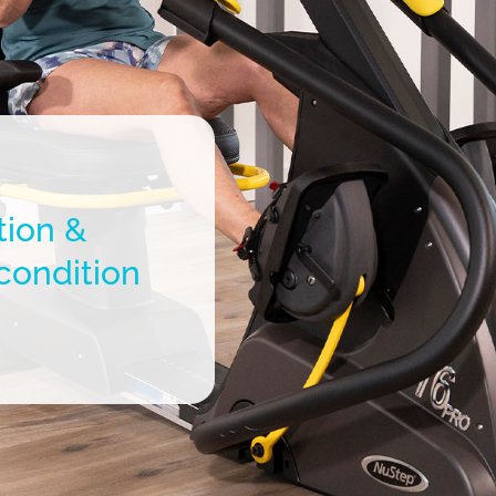
tion &
 condition