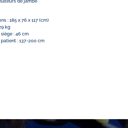
isateurs de jambe
ns : 185 x 76 x 117 (cm)
129 kg
u siège : 46 cm
u patient : 137-200 cm